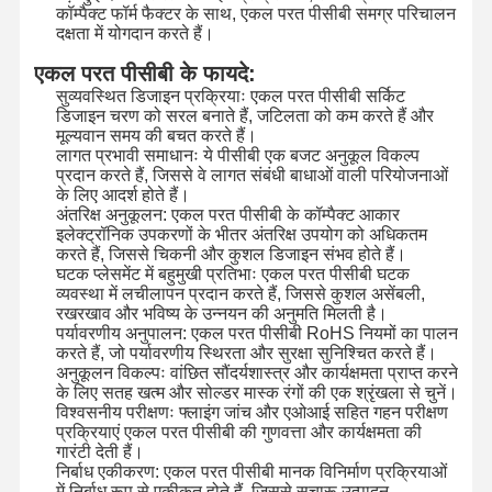
कॉम्पैक्ट फॉर्म फैक्टर के साथ, एकल परत पीसीबी समग्र परिचालन
दक्षता में योगदान करते हैं।
कारखाने का दौरा
गुणवत्ता नियंत्रण
हमसे संपर्क करें
समाचार
एकल परत पीसीबी के फायदे:
सुव्यवस्थित डिजाइन प्रक्रियाः एकल परत पीसीबी सर्किट
डिजाइन चरण को सरल बनाते हैं, जटिलता को कम करते हैं और
मूल्यवान समय की बचत करते हैं।
लागत प्रभावी समाधानः ये पीसीबी एक बजट अनुकूल विकल्प
प्रदान करते हैं, जिससे वे लागत संबंधी बाधाओं वाली परियोजनाओं
के लिए आदर्श होते हैं।
उद्धरण मांगें
अंतरिक्ष अनुकूलन: एकल परत पीसीबी के कॉम्पैक्ट आकार
इलेक्ट्रॉनिक उपकरणों के भीतर अंतरिक्ष उपयोग को अधिकतम
करते हैं, जिससे चिकनी और कुशल डिजाइन संभव होते हैं।
कस्टम झिल्ली स्विच
घटक प्लेसमेंट में बहुमुखी प्रतिभाः एकल परत पीसीबी घटक
व्यवस्था में लचीलापन प्रदान करते हैं, जिससे कुशल असेंबली,
औद्योगिक झिल्ली स्विच
रखरखाव और भविष्य के उन्नयन की अनुमति मिलती है।
पर्यावरणीय अनुपालन: एकल परत पीसीबी RoHS नियमों का पालन
लचीला झिल्ली स्विच
करते हैं, जो पर्यावरणीय स्थिरता और सुरक्षा सुनिश्चित करते हैं।
अनुकूलन विकल्पः वांछित सौंदर्यशास्त्र और कार्यक्षमता प्राप्त करने
के लिए सतह खत्म और सोल्डर मास्क रंगों की एक श्रृंखला से चुनें।
पीसीबी झिल्ली स्विच
विश्वसनीय परीक्षणः फ्लाइंग जांच और एओआई सहित गहन परीक्षण
प्रक्रियाएं एकल परत पीसीबी की गुणवत्ता और कार्यक्षमता की
एफपीसी झिल्ली स्विच
गारंटी देती हैं।
निर्बाध एकीकरण: एकल परत पीसीबी मानक विनिर्माण प्रक्रियाओं
बैकलाइट मेम्ब्रेन स्विच
में निर्बाध रूप से एकीकृत होते हैं, जिससे सुचारू उत्पादन