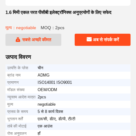
1.6 मिमी एकल परत पीसीबी इलेक्ट्रॉनिक्स अनुप्रयोगों के लिए सफेद
मूल्य：negotiable
MOQ：2pcs
सबसे अच्छी कीमत
अब से संपर्क करें
उत्पाद विवरण
उत्पत्ति के प्लेस
चीन
ब्रांड नाम
ADMG
प्रमाणन
ISO14001 ISO9001
मॉडल संख्या
OEM/ODM
न्यूनतम आदेश मात्रा
2pcs
मूल्य
negotiable
प्रसव के समय
5 से 8 कार्य दिवस
भुगतान शर्तें
एल/सी, डी/ए, डी/पी, टी/टी
तांबे की मोटाई
एक आउंस
रोस अनुपालन
हाँ