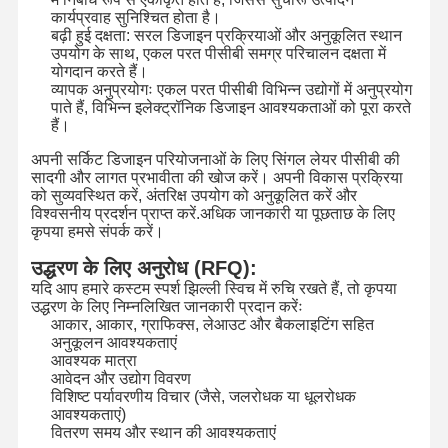
कार्यप्रवाह सुनिश्चित होता है।
बढ़ी हुई दक्षता: सरल डिजाइन प्रक्रियाओं और अनुकूलित स्थान
कीपैड झिल्ली स्विच
उपयोग के साथ, एकल परत पीसीबी समग्र परिचालन दक्षता में
योगदान करते हैं।
झिल्ली पैनल स्विच
व्यापक अनुप्रयोगः एकल परत पीसीबी विभिन्न उद्योगों में अनुप्रयोग
पाते हैं, विभिन्न इलेक्ट्रॉनिक डिजाइन आवश्यकताओं को पूरा करते
ग्राफिक ओवरले
हैं।
अपनी सर्किट डिजाइन परियोजनाओं के लिए सिंगल लेयर पीसीबी की
पीईटी सर्किट
सादगी और लागत प्रभावीता की खोज करें। अपनी विकास प्रक्रिया
को सुव्यवस्थित करें, अंतरिक्ष उपयोग को अनुकूलित करें और
प्रकाश मार्गदर्शक फिल्म
विश्वसनीय प्रदर्शन प्राप्त करें.अधिक जानकारी या पूछताछ के लिए
कृपया हमसे संपर्क करें।
धातु गुंबद विधानसभा
उद्धरण के लिए अनुरोध (RFQ):
यदि आप हमारे कस्टम स्पर्श झिल्ली स्विच में रुचि रखते हैं, तो कृपया
पीएमएमए लेंस
उद्धरण के लिए निम्नलिखित जानकारी प्रदान करेंः
आकार, आकार, ग्राफिक्स, लेआउट और बैकलाइटिंग सहित
अनुकूलन आवश्यकताएं
आवश्यक मात्रा
आवेदन और उद्योग विवरण
विशिष्ट पर्यावरणीय विचार (जैसे, जलरोधक या धूलरोधक
आवश्यकताएं)
वितरण समय और स्थान की आवश्यकताएं