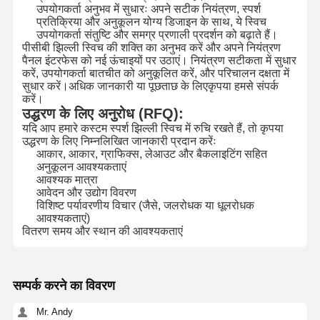
उपयोगकर्ता अनुभव में सुधारः अपने सटीक नियंत्रण, स्पर्श
प्रतिक्रिया और अनुकूलन योग्य डिजाइन के साथ, ये स्विच
कीपैड झिल्ली स्विच
उपयोगकर्ता संतुष्टि और समग्र प्रणाली प्रदर्शन को बढ़ाते हैं।
पीसीबी झिल्ली स्विच की शक्ति का अनुभव करें और अपने नियंत्रण
झिल्ली पैनल स्विच
पैनल इंटरफेस को नई ऊंचाइयों पर उठाएं। नियंत्रण सटीकता में सुधार
करें, उपयोगकर्ता बातचीत को अनुकूलित करें, और परिचालन दक्षता में
सुधार करें।अधिक जानकारी या पूछताछ के लिएकृपया हमसे संपर्क
ग्राफिक ओवरले
करें।
उद्धरण के लिए अनुरोध (RFQ):
पीईटी सर्किट
यदि आप हमारे कस्टम स्पर्श झिल्ली स्विच में रुचि रखते हैं, तो कृपया
उद्धरण के लिए निम्नलिखित जानकारी प्रदान करेंः
प्रकाश मार्गदर्शक फिल्म
आकार, आकार, ग्राफिक्स, लेआउट और बैकलाइटिंग सहित
अनुकूलन आवश्यकताएं
धातु गुंबद विधानसभा
आवश्यक मात्रा
आवेदन और उद्योग विवरण
विशिष्ट पर्यावरणीय विचार (जैसे, जलरोधक या धूलरोधक
पीएमएमए लेंस
आवश्यकताएं)
वितरण समय और स्थान की आवश्यकताएं
सम्पर्क करने का विवरण
Mr. Andy