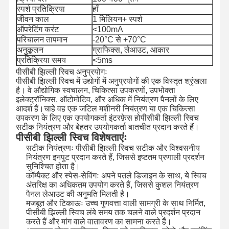
स्पर्श प्रतिक्रिया
हाँ
जीवन काल
1 मिलियन+ स्पर्श
ऑपरेटिंग करंट
<100mA
परिचालन तापमान
-20°C से +70°C
अनुकूलन
ग्राफिक्स, लेआउट, आकार
प्रतिक्रिया समय
<5ms
पीसीबी झिल्ली स्विच अनुप्रयोगः
पीसीबी झिल्ली स्विच में उद्योगों में अनुप्रयोगों की एक विस्तृत श्रृंखला
है। वे औद्योगिक स्वचालन, चिकित्सा उपकरणों, उपभोक्ता
इलेक्ट्रॉनिक्स, ऑटोमोटिव, और अधिक में नियंत्रण पैनलों के लिए
आदर्श हैं।चाहे वह एक जटिल मशीनरी नियंत्रण या एक चिकित्सा
उपकरण के लिए एक उपयोगकर्ता इंटरफ़ेस होपीसीबी झिल्ली स्विच
सटीक नियंत्रण और बेहतर उपयोगकर्ता बातचीत प्रदान करते हैं।
पीसीबी झिल्ली स्विच विशेषताएंः
सटीक नियंत्रणः पीसीबी झिल्ली स्विच सटीक और विश्वसनीय
नियंत्रण इनपुट प्रदान करते हैं, जिससे इष्टतम प्रणाली प्रदर्शन
सुनिश्चित होता है।
कॉम्पैक्ट और स्पेस-सेविंगः अपने पतले डिजाइन के साथ, ये स्विच
अंतरिक्ष का अधिकतम उपयोग करते हैं, जिससे कुशल नियंत्रण
पैनल लेआउट की अनुमति मिलती है।
मजबूत और टिकाऊः उच्च गुणवत्ता वाली सामग्री के साथ निर्मित,
पीसीबी झिल्ली स्विच लंबे समय तक चलने वाले प्रदर्शन प्रदान
करते हैं और मांग वाले वातावरण का सामना करते हैं।