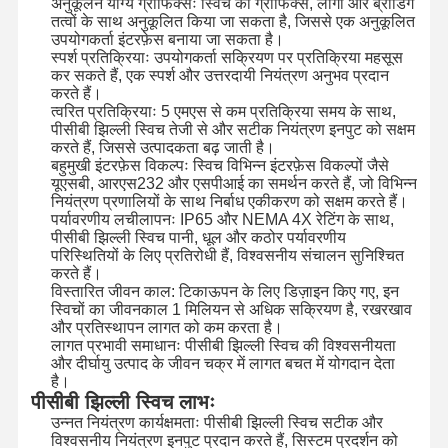
अनुकूलन योग्य ग्राफिक्सः स्विच को ग्राफिक्स, लोगो और ब्रांडिंग
तत्वों के साथ अनुकूलित किया जा सकता है, जिससे एक अनुकूलित
उपयोगकर्ता इंटरफ़ेस बनाया जा सकता है।
स्पर्श प्रतिक्रियाः उपयोगकर्ता सक्रियण पर प्रतिक्रिया महसूस
कर सकते हैं, एक स्पर्श और उत्तरदायी नियंत्रण अनुभव प्रदान
करते हैं।
त्वरित प्रतिक्रियाः 5 एमएस से कम प्रतिक्रिया समय के साथ,
पीसीबी झिल्ली स्विच तेजी से और सटीक नियंत्रण इनपुट को सक्षम
करते हैं, जिससे उत्पादकता बढ़ जाती है।
बहुमुखी इंटरफ़ेस विकल्पः स्विच विभिन्न इंटरफ़ेस विकल्पों जैसे
यूएसबी, आरएस232 और एसपीआई का समर्थन करते हैं, जो विभिन्न
नियंत्रण प्रणालियों के साथ निर्बाध एकीकरण को सक्षम करते हैं।
पर्यावरणीय लचीलापनः IP65 और NEMA 4X रेटिंग के साथ,
पीसीबी झिल्ली स्विच पानी, धूल और कठोर पर्यावरणीय
परिस्थितियों के लिए प्रतिरोधी हैं, विश्वसनीय संचालन सुनिश्चित
करते हैं।
विस्तारित जीवन काल: टिकाऊपन के लिए डिज़ाइन किए गए, इन
स्विचों का जीवनकाल 1 मिलियन से अधिक सक्रियण है, रखरखाव
और प्रतिस्थापन लागत को कम करता है।
लागत प्रभावी समाधानः पीसीबी झिल्ली स्विच की विश्वसनीयता
और दीर्घायु उत्पाद के जीवन चक्र में लागत बचत में योगदान देता
है।
घर
उत्पाद
वीडियो
हमारे बारे में
पीसीबी झिल्ली स्विच लाभः
उन्नत नियंत्रण कार्यक्षमताः पीसीबी झिल्ली स्विच सटीक और
विश्वसनीय नियंत्रण इनपुट प्रदान करते हैं, सिस्टम प्रदर्शन को