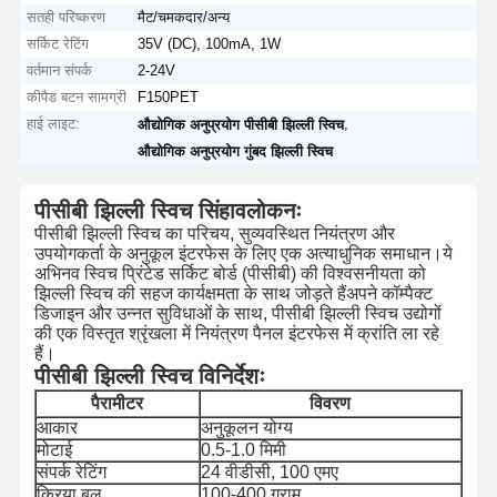
सतही परिष्करण
मैट/चमकदार/अन्य
सर्किट रेटिंग
35V (DC), 100mA, 1W
वर्तमान संपर्क
2-24V
कीपैड बटन सामग्री
F150PET
हाई लाइट:
,
औद्योगिक अनुप्रयोग पीसीबी झिल्ली स्विच
औद्योगिक अनुप्रयोग गुंबद झिल्ली स्विच
पीसीबी झिल्ली स्विच सिंहावलोकनः
पीसीबी झिल्ली स्विच का परिचय, सुव्यवस्थित नियंत्रण और
उपयोगकर्ता के अनुकूल इंटरफेस के लिए एक अत्याधुनिक समाधान।ये
अभिनव स्विच प्रिंटेड सर्किट बोर्ड (पीसीबी) की विश्वसनीयता को
झिल्ली स्विच की सहज कार्यक्षमता के साथ जोड़ते हैंअपने कॉम्पैक्ट
डिजाइन और उन्नत सुविधाओं के साथ, पीसीबी झिल्ली स्विच उद्योगों
की एक विस्तृत श्रृंखला में नियंत्रण पैनल इंटरफेस में क्रांति ला रहे
हैं।
पीसीबी झिल्ली स्विच विनिर्देशः
पैरामीटर
विवरण
आकार
अनुकूलन योग्य
मोटाई
0.5-1.0 मिमी
संपर्क रेटिंग
24 वीडीसी, 100 एमए
क्रिया बल
100-400 ग्राम