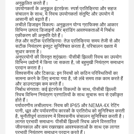
अनुकूलित करते हैं।
उपयोगकर्ता के अनुकूल इंटरफ़ेसः स्पर्श प्रतिक्रिया और सहज
संचालन के साथ, ये स्विच उपयोगकर्ता संतुष्टि और उपयोग में
कारखाने का दौरा
गुणवत्ता नियंत्रण
हमसे संपर्क करें
समाचार
आसानी को बढ़ाते हैं।
लचीले डिजाइन विकल्पः अनुकूलन योग्य ग्राफिक्स और आकार
विभिन्न उत्पाद डिजाइनों और ब्रांडिंग आवश्यकताओं में निर्बाध
एकीकरण की अनुमति देते हैं।
तेज़ और सटीक प्रतिक्रियाः तेज़ प्रतिक्रिया समय तेजी से और
सटीक नियंत्रण इनपुट सुनिश्चित करता है, परिचालन दक्षता में
सुधार करता है।
उद्धरण मांगें
अनुप्रयोगों की विस्तृत श्रृंखलाः पीसीबी झिल्ली स्विच का उपयोग
विभिन्न उद्योगों में किया जा सकता है, जो बहुमुखी नियंत्रण समाधान
प्रदान करता है।
कस्टम झिल्ली स्विच
विश्वसनीय और टिकाऊ: इन स्विचों को कठिन परिस्थितियों का
सामना करने के लिए बनाया गया है, जो लंबे समय तक काम करते हैं
औद्योगिक झिल्ली स्विच
और डाउनटाइम कम करते हैं।
निर्बाध संगतताः कई इंटरफेस विकल्पों के साथ, पीसीबी झिल्ली
स्विच विभिन्न नियंत्रण प्रणालियों के साथ सुचारू रूप से एकीकृत
लचीला झिल्ली स्विच
होते हैं।
पर्यावरणीय लचीलापनः स्विच की IP65 और NEMA 4X रेटिंग
पीसीबी झिल्ली स्विच
पानी, धूल और पर्यावरणीय कारकों के प्रतिरोध को सुनिश्चित करती
है, चुनौतीपूर्ण वातावरण में विश्वसनीय संचालन सुनिश्चित करती है।
एफपीसी झिल्ली स्विच
लागत प्रभावी समाधानः पीसीबी झिल्ली स्विच अपने विस्तारित
जीवनकाल और कम रखरखाव आवश्यकताओं के साथ एक लागत
प्रभावी नियंत्रण समाधान प्रदान करते हैं।
बैकलाइट मेम्ब्रेन स्विच