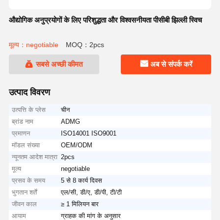
औद्योगिक अनुप्रयोगों के लिए परिशुद्धता और विश्वसनीयता पीसीबी झिल्ली स्विच
मूल्य：negotiable
MOQ：2pcs
सबसे अच्छी कीमत
अब से संपर्क करें
उत्पाद विवरण
उत्पत्ति के प्लेस
चीन
ब्रांड नाम
ADMG
प्रमाणन
ISO14001 ISO9001
मॉडल संख्या
OEM/ODM
न्यूनतम आदेश मात्रा
2pcs
मूल्य
negotiable
प्रसव के समय
5 से 8 कार्य दिवस
भुगतान शर्तें
एल/सी, डी/ए, डी/पी, टी/टी
जीवन काल
≥ 1 मिलियन बार
आयाम
ग्राहक की मांग के अनुसार