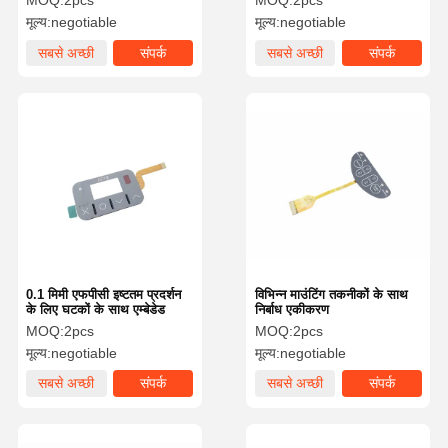
MOQ:
2pcs
MOQ:
2pcs
मूल्य:
negotiable
मूल्य:
negotiable
सबसे अच्छी
संपर्क
सबसे अच्छी
संपर्क
कीमत
कीमत
0.1 मिमी एफपीसी इष्टतम प्रदर्शन
विभिन्न माउंटिंग तकनीकों के साथ
के लिए घटकों के साथ एम्बेडेड
निर्बाध एकीकरण
MOQ:
2pcs
MOQ:
2pcs
मूल्य:
negotiable
मूल्य:
negotiable
सबसे अच्छी
संपर्क
सबसे अच्छी
संपर्क
कीमत
कीमत