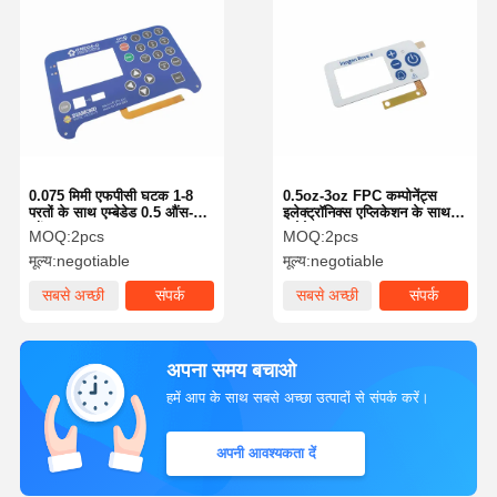
0.075 मिमी एफपीसी घटक 1-8
0.5oz-3oz FPC कम्पोनेंट्स
परतों के साथ एम्बेडेड 0.5 औंस-3
इलेक्ट्रॉनिक्स एप्लिकेशन के साथ
औंस
एम्बेडेड
MOQ:
2pcs
MOQ:
2pcs
मूल्य:
negotiable
मूल्य:
negotiable
सबसे अच्छी
संपर्क
सबसे अच्छी
संपर्क
कीमत
कीमत
अपना समय बचाओ
हमें आप के साथ सबसे अच्छा उत्पादों से संपर्क करें।
अपनी आवश्यकता दें