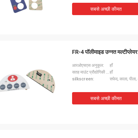
सबसे अच्छी कीमत
FR-4 पॉलीमाइड उन्नत मल्टीप्ले
आरओएचएस अनुकूल:
हाँ
सतह माउंट प्रौद्योगिकी (एसएमटी):
हाँ
silkscreen:
सफेद, काला, पीला
सबसे अच्छी कीमत