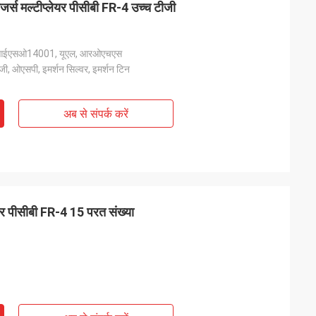
जर्स मल्टीप्लेयर पीसीबी FR-4 उच्च टीजी
ईएसओ14001, यूएल, आरओएचएस
 ओएसपी, इमर्शन सिल्वर, इमर्शन टिन
अब से संपर्क करें
श
फिओना ब्राइट
 उनकी तेजी से
आपके झिल्ली स्विच हमारे विनिर्माण आवश्यकताओं के लिए
्रभावित किया। वे हमारे
अविश्वसनीय रूप से विश्वसनीय और लागत प्रभावी साबित
हैं और निर्दोष रूप से
हुए हैं।यह एक आपूर्तिकर्ता के साथ काम करने के लिए महान
ेयर पीसीबी FR-4 15 परत संख्या
वत्ता बनाए रखने में मदद
है जो लगातार गुणवत्ता और सेवा के इस तरह के उच्च मानको
को वितरित करता है.