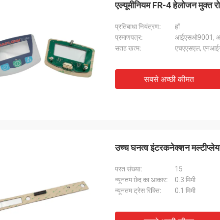
एल्यूमीनियम FR-4 हेलोजन मुक्त रो
प्रतिबाधा नियंत्रण:
हाँ
प्रमाणपत्र:
आईएसओ9001, आ
सतह खत्म:
एचएएसएल, एनआईजी,
सबसे अच्छी कीमत
राहेल स्टर्लिंग
डेरिक मार्
फ आपकी टीम द्वारा प्रदान की जाने वाली असाधारण
हमने जो झिल्ली स्विच मंगवाए थे,
ेवा के लिए अपनी कृतज्ञता व्यक्त करना चाहता
प्रतिक्रिया और गुणवत्ता ने हमें प
जो झिल्ली स्विच प्राप्त हुए वे शीर्ष पायदान के थे,
उपकरणों में पूरी तरह से फिट बैठते 
उच्च घनत्व इंटरकनेक्शन मल्टीप्ल
तकनीकी विनिर्देशों को पूरी तरह से पूरा करते थे।
काम करते हैं।हमारे उत्पाद की गुण
साझेदारी जारी रखने के लिए तत्पर हैं
करने के लिए धन्यवाद!
परत संख्या:
15
न्यूनतम छेद का आकार:
0.3 मिमी
न्यूनतम ट्रेस रिक्ति:
0.1 मिमी