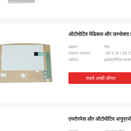
ऑटोमोटिव मेडिकल और उपभोक्ता इले
आकार:
गोल
भंडारण तापमान:
-40 ℃ से + 85 
आवेदन:
इलेक्ट्रॉनिक उपक
सबसे अच्छी कीमत
एयरोस्पेस और ऑटोमोटिव अनुप्रयोगों