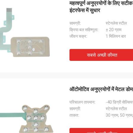
महत्वपूर्ण अनुप्रयोगों के लिए सट
इंटरफेस में सुधार
सामग्री:
स्टेनलेस स्टील
क्रिया बल सहिष्णुता:
± 20 ग्राम
जीवन चक्र:
1 मिलियन बार
राहेल स्टर्लिंग
डेरिक मार्
फ आपकी टीम द्वारा प्रदान की जाने वाली असाधारण
हमने जो झिल्ली स्विच मंगवाए थे,
सबसे अच्छी कीमत
ेवा के लिए अपनी कृतज्ञता व्यक्त करना चाहता
प्रतिक्रिया और गुणवत्ता ने हमें प
जो झिल्ली स्विच प्राप्त हुए वे शीर्ष पायदान के थे,
उपकरणों में पूरी तरह से फिट बैठते 
तकनीकी विनिर्देशों को पूरी तरह से पूरा करते थे।
काम करते हैं।हमारे उत्पाद की गुण
साझेदारी जारी रखने के लिए तत्पर हैं
करने के लिए धन्यवाद!
ऑटोमोटिव अनुप्रयोगों में मेटल डोम
परिचालन तापमान:
-40 डिग्री सेल्सिय
सामग्री:
स्टेनलेस स्टील
ताकत:
30 ग्राम, 50 ग्राम