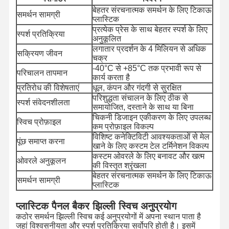
बेहतर संरचनात्मक समर्थन के लिए टिकाऊ
समर्थन सामग्री
प्लास्टिक
प्रत्येक प्रेस के साथ बेहतर स्पर्श के लिए
स्पर्श प्रतिक्रिया
अनुकूलित
लगातार प्रदर्शन के 4 मिलियन से अधिक
सक्रियण जीवन
चक्र
-40°C से +85°C तक प्रभावी रूप से
परिचालन तापमान
कार्य करता है
प्रतिरोध की विशेषताएं
धूल, कंपन और गंदगी से सुरक्षित
परिशुद्धता संचालन के लिए ठीक से
स्पर्श संवेदनशीलता
समायोजित, दस्ताने के साथ या बिना
चिकनी डिजाइन एकीकरण के लिए उपलब्ध
स्विच प्रोफ़ाइल
कम प्रोफ़ाइल विकल्प
विशिष्ट कनेक्टिविटी आवश्यकताओं से मेल
पूंछ समाप्त करना
खाने के लिए कस्टम टेल टर्मिनेशन विकल्प
कस्टम ओवरले के लिए बनावट और खत्म
ओवरले अनुकूलन
की विस्तृत श्रृंखला
बेहतर संरचनात्मक समर्थन के लिए टिकाऊ
समर्थन सामग्री
प्लास्टिक
प्लास्टिक पैनल बैकर झिल्ली स्विच अनुप्रयोग
कठोर समर्थन झिल्ली स्विच कई अनुप्रयोगों में अपना स्थान पाता है
जहां विश्वसनीयता और स्पर्श प्रतिक्रिया सर्वोपरि होती है। इसमें