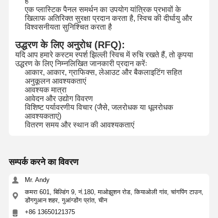
है
एक प्लास्टिक पैनल समर्थन का उपयोग यांत्रिक प्रभावों के
खिलाफ अतिरिक्त सुरक्षा प्रदान करता है, स्विच की दीर्घायु और
विश्वसनीयता सुनिश्चित करता है
कारखाने का दौरा
गुणवत्ता नियंत्रण
हमसे संपर्क करें
समाचार
उद्धरण के लिए अनुरोध (RFQ):
यदि आप हमारे कस्टम स्पर्श झिल्ली स्विच में रुचि रखते हैं, तो कृपया
उद्धरण के लिए निम्नलिखित जानकारी प्रदान करेंः
आकार, आकार, ग्राफिक्स, लेआउट और बैकलाइटिंग सहित
अनुकूलन आवश्यकताएं
उद्धरण मांगें
आवश्यक मात्रा
आवेदन और उद्योग विवरण
विशिष्ट पर्यावरणीय विचार (जैसे, जलरोधक या धूलरोधक
कस्टम झिल्ली स्विच
आवश्यकताएं)
वितरण समय और स्थान की आवश्यकताएं
औद्योगिक झिल्ली स्विच
लचीला झिल्ली स्विच
सम्पर्क करने का विवरण
पीसीबी झिल्ली स्विच
Mr. Andy
कमरा 601, बिल्डिंग 9, नं.180, माओझुशन रोड, कियाओली गांव, चांगपिंग टाउन,
एफपीसी झिल्ली स्विच
डोंगगुआन शहर, गुआंग्डोंग प्रांत, चीन
+86 13650121375
बैकलाइट मेम्ब्रेन स्विच