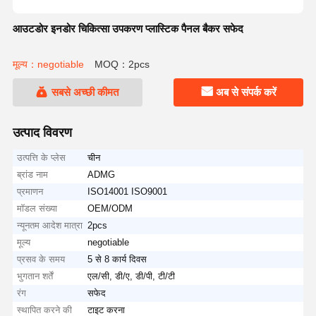
आउटडोर इनडोर चिकित्सा उपकरण प्लास्टिक पैनल बैकर सफेद
मूल्य：negotiable
MOQ：2pcs
सबसे अच्छी कीमत
अब से संपर्क करें
उत्पाद विवरण
उत्पत्ति के प्लेस
चीन
ब्रांड नाम
ADMG
प्रमाणन
ISO14001 ISO9001
मॉडल संख्या
OEM/ODM
न्यूनतम आदेश मात्रा
2pcs
मूल्य
negotiable
प्रसव के समय
5 से 8 कार्य दिवस
भुगतान शर्तें
एल/सी, डी/ए, डी/पी, टी/टी
रंग
सफेद
स्थापित करने की
टाइट करना