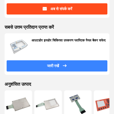
अब से संपर्क करें
कीपैड झिल्ली स्विच
झिल्ली पैनल स्विच
सबसे उत्तम प्रतिदान प्राप्त करें
ग्राफिक ओवरले
आउटडोर इनडोर चिकित्सा उपकरण प्लास्टिक पैनल बैकर सफेद
पीईटी सर्किट
प्रकाश मार्गदर्शक फिल्म
धातु गुंबद विधानसभा
जारी रखें
पीएमएमए लेंस
अनुशंसित उत्पाद