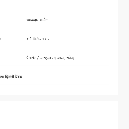
चमकदार या मैट
न
> 1 मिलियन बार
श
फिओना ब्राइट
 उनकी तेजी से
आपके झिल्ली स्विच हमारे विनिर्माण आवश्यकताओं के लिए
्रभावित किया। वे हमारे
अविश्वसनीय रूप से विश्वसनीय और लागत प्रभावी साबित
पैनटोन / आरएएल रंग, काला, सफेद
हैं और निर्दोष रूप से
हुए हैं।यह एक आपूर्तिकर्ता के साथ काम करने के लिए महान
वत्ता बनाए रखने में मदद
है जो लगातार गुणवत्ता और सेवा के इस तरह के उच्च मानको
को वितरित करता है.
्टम झिल्ली स्विच