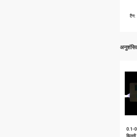
टैग:
अनुशंसित
0.1-0.
झिल्ली