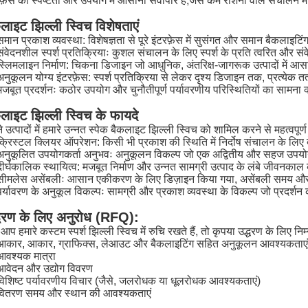
फ़ेस की स्पष्टता और उपयोग में आसानी सर्वोपरि है,जैसे कम रोशनी वाले संचालन में 
लाइट झिल्ली स्विच विशेषताएं
समान प्रकाश व्यवस्था: विशेषज्ञता से पूरे इंटरफ़ेस में सुसंगत और समान बैकलाइटि
संवेदनशील स्पर्श प्रतिक्रियाः कुशल संचालन के लिए स्पर्श के प्रति त्वरित और 
स्लिमलाइन निर्माण: चिकना डिजाइन जो आधुनिक, अंतरिक्ष-जागरूक उत्पादों में आस
अनुकूलन योग्य इंटरफ़ेस: स्पर्श प्रतिक्रिया से लेकर दृश्य डिजाइन तक, प्रत्ये
मजबूत प्रदर्शनः कठोर उपयोग और चुनौतीपूर्ण पर्यावरणीय परिस्थितियों का सामना
लाइट झिल्ली स्विच के फायदे
 उत्पादों में हमारे उन्नत स्पेक बैकलाइट झिल्ली स्विच को शामिल करने से महत्वपूर्ण
क्रिस्टल क्लियर ऑपरेशन: किसी भी प्रकाश की स्थिति में निर्दोष संचालन के लिए 
अनुकूलित उपयोगकर्ता अनुभवः अनुकूलन विकल्प जो एक अद्वितीय और सहज उपयोगकर्
दीर्घकालिक स्थायित्व: मजबूत निर्माण और उन्नत सामग्री उत्पाद के लंबे जीवनकाल
सीमलेस असेंबलीः आसान एकीकरण के लिए डिज़ाइन किया गया, असेंबली समय औ
पर्यावरण के अनुकूल विकल्पः सामग्री और प्रकाश व्यवस्था के विकल्प जो प्रदर्शन को 
्धरण के लिए अनुरोध (RFQ):
आप हमारे कस्टम स्पर्श झिल्ली स्विच में रुचि रखते हैं, तो कृपया उद्धरण के लिए न
आकार, आकार, ग्राफिक्स, लेआउट और बैकलाइटिंग सहित अनुकूलन आवश्यकताएं
आवश्यक मात्रा
आवेदन और उद्योग विवरण
विशिष्ट पर्यावरणीय विचार (जैसे, जलरोधक या धूलरोधक आवश्यकताएं)
वितरण समय और स्थान की आवश्यकताएं