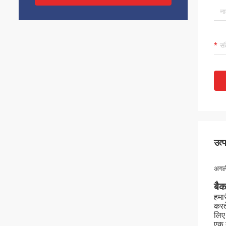
उत्
अगली
बैक
हमार
करते
लिए 
एक 