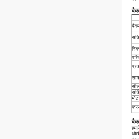
बैक
बैक
सक्
स्व
परि
प्र
साम
सील
सर्
मोट
कस्
बैक
हमार
औद्य