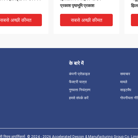
प्रकाश पृष्ठभूमि प्रकाश
झिल्
सबसे अच्छी कीमत
सबसे अच्छी कीमत
के बारे में
कंपनी प्रोफ़ाइल
समाचार
फैक्टरी यात्रा
मामले
गुणवत्ता नियंत्रण
साइटमैप
हमसे संपर्क करें
गोपनीयता नी
्रकाश वितरण स्पष्ट दृश्यता
कम ऊर्जा उच्च चमक के लिए
कटिं
इलेक्ट्रो ल्यूमिनेसेन्ट ईएल
अनुकूलित कस्टम विनिर्देश इलेक्ट्रो
इलेक्
स्विच
ल्यूमिनेसेन्ट ईएल स्विच
सबसे अच्छी कीमत
सबसे अच्छी कीमत
झिल्ली स्विच आपूर्तिकर्ता. © 2024 - 2026 Accelerated Design & Manufacturing Group Co. Lim