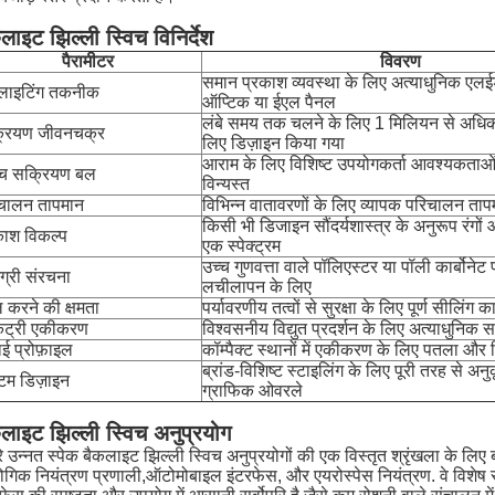
लाइट झिल्ली स्विच विनिर्देश
पैरामीटर
विवरण
समान प्रकाश व्यवस्था के लिए अत्याधुनिक एल
लाइटिंग तकनीक
ऑप्टिक या ईएल पैनल
लंबे समय तक चलने के लिए 1 मिलियन से अधिक
रियण जीवनचक्र
लिए डिज़ाइन किया गया
आराम के लिए विशिष्ट उपयोगकर्ता आवश्यकताओं
िच सक्रियण बल
विन्यस्त
चालन तापमान
विभिन्न वातावरणों के लिए व्यापक परिचालन ताप
किसी भी डिजाइन सौंदर्यशास्त्र के अनुरूप रंगों
काश विकल्प
एक स्पेक्ट्रम
उच्च गुणवत्ता वाले पॉलिएस्टर या पॉली कार्बोनेट 
ग्री संरचना
लचीलापन के लिए
 करने की क्षमता
पर्यावरणीय तत्वों से सुरक्षा के लिए पूर्ण सीलिंग 
किट्री एकीकरण
विश्वसनीय विद्युत प्रदर्शन के लिए अत्याधुनिक 
ाई प्रोफ़ाइल
कॉम्पैक्ट स्थानों में एकीकरण के लिए पतला औ
ब्रांड-विशिष्ट स्टाइलिंग के लिए पूरी तरह से अन
टम डिज़ाइन
ग्राफिक ओवरले
लाइट झिल्ली स्विच अनुप्रयोग
े उन्नत स्पेक बैकलाइट झिल्ली स्विच अनुप्रयोगों की एक विस्तृत श्रृंखला के लिए ब
ोगिक नियंत्रण प्रणाली,ऑटोमोबाइल इंटरफेस, और एयरोस्पेस नियंत्रण. वे विशेष रूप 