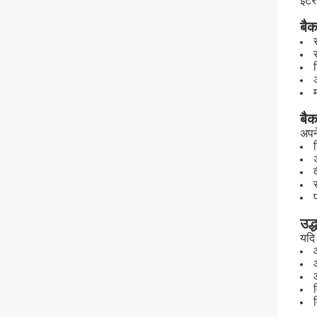
इंटर
बैक
बैक
अपने
उद
यदि 