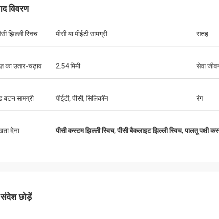
पाद विवरण
सी झिल्ली स्विच
पीसी या पीईटी सामग्री
सतह
़ का उतार-चढ़ाव
2.54 मिमी
सेवा जीव
राहेल स्टर्लिंग
डेरिक मार्
फ आपकी टीम द्वारा प्रदान की जाने वाली असाधारण
हमने जो झिल्ली स्विच मंगवाए थे,
ेवा के लिए अपनी कृतज्ञता व्यक्त करना चाहता
प्रतिक्रिया और गुणवत्ता ने हमें प
ड बटन सामग्री
पीईटी, पीसी, सिलिकॉन
रंग
जो झिल्ली स्विच प्राप्त हुए वे शीर्ष पायदान के थे,
उपकरणों में पूरी तरह से फिट बैठते 
तकनीकी विनिर्देशों को पूरी तरह से पूरा करते थे।
काम करते हैं।हमारे उत्पाद की गुण
साझेदारी जारी रखने के लिए तत्पर हैं
करने के लिए धन्यवाद!
ुखता देना
पीसी कस्टम झिल्ली स्विच
,
पीसी बैकलाइट झिल्ली स्विच
,
पालतू पक्षी कस
ंदेश छोड़ें