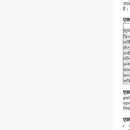
उपकर
है।
एकल
विनि
डिज
सर्
मोट
लच
परि
कने
सामग
कस्
सक्
एक
हमार
पहन
निय
एक