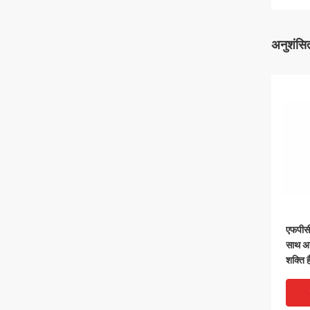
अनुशंसित
एफपीसी 
साथ अन
शक्ति ह