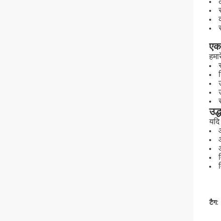
एक
हमार
उद
यदि 
टैग: