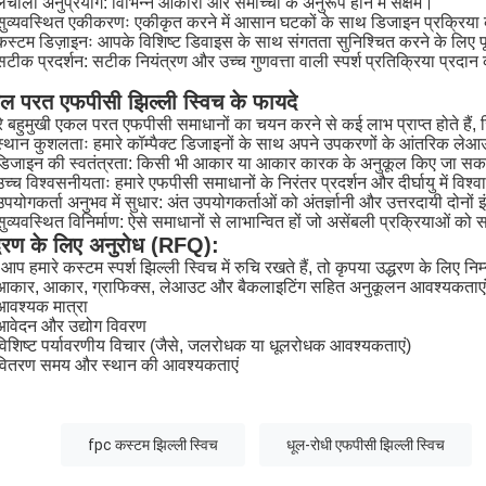
लचीला अनुप्रयोग: विभिन्न आकारों और समोच्चों के अनुरूप होने में सक्षम।
सुव्यवस्थित एकीकरणः एकीकृत करने में आसान घटकों के साथ डिजाइन प्रक्रिया
कस्टम डिज़ाइनः आपके विशिष्ट डिवाइस के साथ संगतता सुनिश्चित करने के लिए प
सटीक प्रदर्शन: सटीक नियंत्रण और उच्च गुणवत्ता वाली स्पर्श प्रतिक्रिया प्रदान
ल परत एफपीसी झिल्ली स्विच के फायदे
े बहुमुखी एकल परत एफपीसी समाधानों का चयन करने से कई लाभ प्राप्त होते हैं, जि
स्थान कुशलताः हमारे कॉम्पैक्ट डिजाइनों के साथ अपने उपकरणों के आंतरिक ले
डिजाइन की स्वतंत्रता: किसी भी आकार या आकार कारक के अनुकूल किए जा सकने
उच्च विश्वसनीयताः हमारे एफपीसी समाधानों के निरंतर प्रदर्शन और दीर्घायु में विश्
उपयोगकर्ता अनुभव में सुधार: अंत उपयोगकर्ताओं को अंतर्ज्ञानी और उत्तरदायी दोनों 
सुव्यवस्थित विनिर्माण: ऐसे समाधानों से लाभान्वित हों जो असेंबली प्रक्रियाओं 
्धरण के लिए अनुरोध (RFQ):
आप हमारे कस्टम स्पर्श झिल्ली स्विच में रुचि रखते हैं, तो कृपया उद्धरण के लिए न
आकार, आकार, ग्राफिक्स, लेआउट और बैकलाइटिंग सहित अनुकूलन आवश्यकताएं
आवश्यक मात्रा
आवेदन और उद्योग विवरण
विशिष्ट पर्यावरणीय विचार (जैसे, जलरोधक या धूलरोधक आवश्यकताएं)
वितरण समय और स्थान की आवश्यकताएं
fpc कस्टम झिल्ली स्विच
धूल-रोधी एफपीसी झिल्ली स्विच