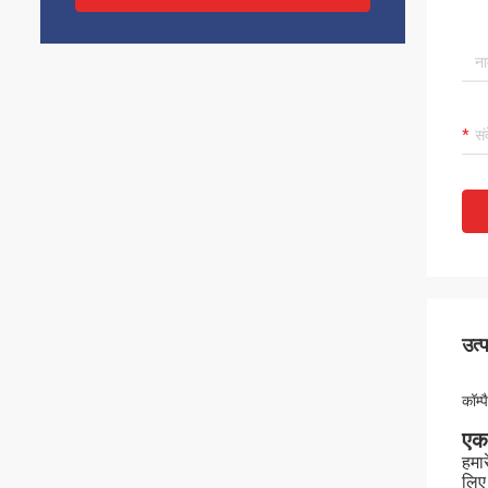
उत्
कॉम्
एक
हमा
लिए