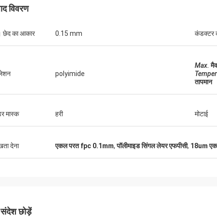
पाद विवरण
 छेद का आकार
0.15 mm
कंडक्टर 
Max.
मै
राहेल स्टर्लिंग
डेरिक मार्
ुलेशन
polyimide
Temper
तापमान
फ आपकी टीम द्वारा प्रदान की जाने वाली असाधारण
हमने जो झिल्ली स्विच मंगवाए थे,
ेवा के लिए अपनी कृतज्ञता व्यक्त करना चाहता
प्रतिक्रिया और गुणवत्ता ने हमें प
जो झिल्ली स्विच प्राप्त हुए वे शीर्ष पायदान के थे,
उपकरणों में पूरी तरह से फिट बैठते 
डर मास्क
हरी
मोटाई
तकनीकी विनिर्देशों को पूरी तरह से पूरा करते थे।
काम करते हैं।हमारे उत्पाद की गुण
साझेदारी जारी रखने के लिए तत्पर हैं
करने के लिए धन्यवाद!
ुखता देना
एकल परत fpc 0.1mm
,
पॉलीमाइड सिंगल लेयर एफपीसी
,
18um एक
ंदेश छोड़ें