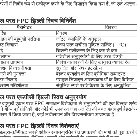
णों में निर्दोष रूप से एकीकृत करने के लिए डिज़ाइन किया गया है, जो एक अल्ट्रा
 परत FPC झिल्ली स्विच विनिर्देश
पैरामीटर
विवरण
र्देश
विवरण
ाइन की बहुमुखी प्रतिभा
जटिल ज्यामिति के अनुकूल
किट विन्यास
एकल परत लचीला मुद्रित सर्किट (FPC)
ाई
चिकनी एकीकरण के लिए कम से कम
ीलापन
गतिशील अनुप्रयोगों के लिए उच्च डिग्री
चालन तापमान
विविध वातावरणों के लिए उपयुक्त व्यापक रेंज
क्शन विश्वसनीयता
सुरक्षित और स्थिर इंटरफ़ेस
्री की गुणवत्ता
बेहतर प्रदर्शन के लिए प्रीमियम सब्सट्रेट
टम सिलाई
ग्राहक डिजाइन आवश्यकताओं के लिए विशिष्ट
रियण गतिशीलता
संतुलित स्पर्श प्रतिक्रिया के लिए अनुकूलित
ल परत एफपीसी झिल्ली स्विच अनुप्रयोग
े बहुमुखी एकल परत FPC समाधान विशेषज्ञता से अनुप्रयोगों की एक विस्तृत श्रृंखला
ने योग्य प्रौद्योगिकी,और कोई भी उपकरण जहां अंतरिक्ष की बचत महत्वपूर्ण हैइस
ंत्रण में किया जाता है, जहां लचीलापन और विश्वसनीयता आवश्यक है।
ल परत FPC झिल्ली स्विच विशेषताएं
अल्ट्रा-कॉम्पैक्टः सबसे अधिक स्थान-प्रतिबंधित उपकरणों की मांगों को पूरा करन