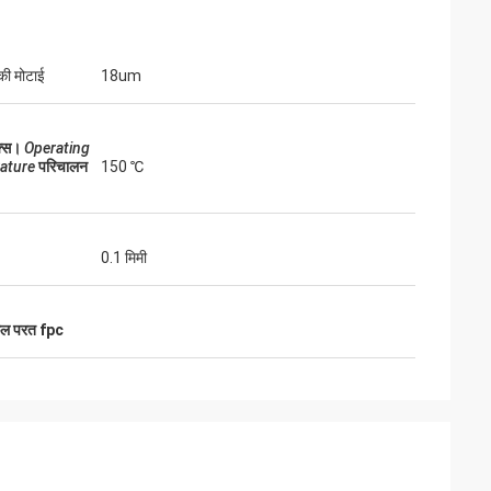
की मोटाई
18um
क्स।
Operating
श
फिओना ब्राइट
ature
परिचालन
150 ℃
 उनकी तेजी से
आपके झिल्ली स्विच हमारे विनिर्माण आवश्यकताओं के लिए
्रभावित किया। वे हमारे
अविश्वसनीय रूप से विश्वसनीय और लागत प्रभावी साबित
हैं और निर्दोष रूप से
हुए हैं।यह एक आपूर्तिकर्ता के साथ काम करने के लिए महान
0.1 मिमी
वत्ता बनाए रखने में मदद
है जो लगातार गुणवत्ता और सेवा के इस तरह के उच्च मानको
को वितरित करता है.
ल परत fpc