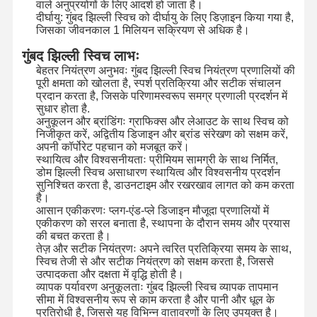
वाले अनुप्रयोगों के लिए आदर्श हो जाता है।
दीर्घायु: गुंबद झिल्ली स्विच को दीर्घायु के लिए डिज़ाइन किया गया है,
जिसका जीवनकाल 1 मिलियन सक्रियण से अधिक है।
कारखाने का दौरा
गुणवत्ता नियंत्रण
हमसे संपर्क करें
समाचार
गुंबद झिल्ली स्विच लाभः
बेहतर नियंत्रण अनुभवः गुंबद झिल्ली स्विच नियंत्रण प्रणालियों की
पूरी क्षमता को खोलता है, स्पर्श प्रतिक्रिया और सटीक संचालन
प्रदान करता है, जिसके परिणामस्वरूप समग्र प्रणाली प्रदर्शन में
सुधार होता है.
अनुकूलन और ब्रांडिंगः ग्राफिक्स और लेआउट के साथ स्विच को
उद्धरण मांगें
निजीकृत करें, अद्वितीय डिजाइन और ब्रांड संरेखण को सक्षम करें,
अपनी कॉर्पोरेट पहचान को मजबूत करें।
स्थायित्व और विश्वसनीयताः प्रीमियम सामग्री के साथ निर्मित,
कस्टम झिल्ली स्विच
डोम झिल्ली स्विच असाधारण स्थायित्व और विश्वसनीय प्रदर्शन
सुनिश्चित करता है, डाउनटाइम और रखरखाव लागत को कम करता
औद्योगिक झिल्ली स्विच
है।
आसान एकीकरणः प्लग-एंड-प्ले डिजाइन मौजूदा प्रणालियों में
एकीकरण को सरल बनाता है, स्थापना के दौरान समय और प्रयास
लचीला झिल्ली स्विच
की बचत करता है।
तेज़ और सटीक नियंत्रणः अपने त्वरित प्रतिक्रिया समय के साथ,
पीसीबी झिल्ली स्विच
स्विच तेजी से और सटीक नियंत्रण को सक्षम करता है, जिससे
उत्पादकता और दक्षता में वृद्धि होती है।
एफपीसी झिल्ली स्विच
व्यापक पर्यावरण अनुकूलताः गुंबद झिल्ली स्विच व्यापक तापमान
सीमा में विश्वसनीय रूप से काम करता है और पानी और धूल के
प्रतिरोधी है, जिससे यह विभिन्न वातावरणों के लिए उपयुक्त है।
बैकलाइट मेम्ब्रेन स्विच