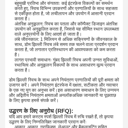
बहुमुखी प्रतिभा और संगतताः कई इंटरफ़ेस विकल्पों का समर्थन
करते हुए, स्विच विभिन्न उपकरणों और प्रणालियों के साथ सहजता
कीपैड झिल्ली स्विच
से एकीकृत होता है, जो लचीलापन और उपयोग में आसानी प्रदान
करता है।
झिल्ली पैनल स्विच
अंतरिक्ष अनुकूलन: स्विच का पतला और कॉम्पैक्ट डिजाइन अंतरिक्ष
उपयोग को अनुकूलित करता है, जिससे यह सीमित स्थान उपलब्धता
वाले अनुप्रयोगों के लिए आदर्श हो जाता है।
ग्राफिक ओवरले
लंबे जीवनकाल: 1 मिलियन से अधिक सक्रियणों के जीवनकाल के
साथ, डोम झिल्ली स्विच लंबे समय तक चलने वाला प्रदर्शन प्रदान
पीईटी सर्किट
करता है, जो लगातार प्रतिस्थापन की आवश्यकता को कम करता
है।
प्रकाश मार्गदर्शक फिल्म
लागत प्रभावी समाधानः गुंबद झिल्ली स्विच अपनी उन्नत सुविधाओं,
स्थायित्व और अनुकूलन विकल्पों के साथ असाधारण मूल्य प्रदान
करता है।
धातु गुंबद विधानसभा
डोम झिल्ली स्विच के साथ अपने नियंत्रण प्रणालियों की पूरी क्षमता को
पीएमएमए लेंस
उजागर करें। अपने नियंत्रण इंटरफेस में दक्षता, सटीकता और नवाचार
के एक नए युग का अनुभव करें।इस असाधारण समाधान के लिए उन्नयन
और अद्वितीय नियंत्रण क्षमताओं अनलॉकअधिक जानकारी या पूछताछ
के लिए कृपया हमसे संपर्क करें।
उद्धरण के लिए अनुरोध (RFQ):
यदि आप हमारे कस्टम स्पर्श झिल्ली स्विच में रुचि रखते हैं, तो कृपया
उद्धरण के लिए निम्नलिखित जानकारी प्रदान करेंः
आकार, आकार, ग्राफिक्स, लेआउट और बैकलाइटिंग सहित