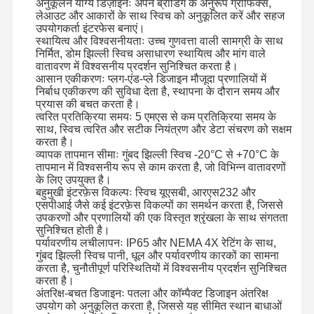
अनुकूलन योग्य डिज़ाइनः अपने ब्रांडिंग के अनुरूप ग्राफिक्स,
लेआउट और आकारों के साथ स्विच को अनुकूलित करें और सहज
उपयोगकर्ता इंटरफेस बनाएं।
स्थायित्व और विश्वसनीयताः उच्च गुणवत्ता वाली सामग्री के साथ
निर्मित, डोम झिल्ली स्विच असाधारण स्थायित्व और मांग वाले
वातावरण में विश्वसनीय प्रदर्शन सुनिश्चित करता है।
आसान एकीकरणः प्लग-एंड-प्ले डिजाइन मौजूदा प्रणालियों में
निर्बाध एकीकरण की सुविधा देता है, स्थापना के दौरान समय और
प्रयास की बचत करता है।
त्वरित प्रतिक्रिया समयः 5 एमएस से कम प्रतिक्रिया समय के
साथ, स्विच त्वरित और सटीक नियंत्रण और डेटा संचरण को सक्षम
करता है।
व्यापक तापमान सीमाः गुंबद झिल्ली स्विच -20°C से +70°C के
तापमान में विश्वसनीय रूप से काम करता है, जो विभिन्न वातावरणों
के लिए उपयुक्त है।
बहुमुखी इंटरफ़ेस विकल्पः स्विच यूएसबी, आरएस232 और
एसपीआई जैसे कई इंटरफ़ेस विकल्पों का समर्थन करता है, जिससे
उपकरणों और प्रणालियों की एक विस्तृत श्रृंखला के साथ संगतता
सुनिश्चित होती है।
पर्यावरणीय लचीलापनः IP65 और NEMA 4X रेटिंग के साथ,
गुंबद झिल्ली स्विच पानी, धूल और पर्यावरणीय कारकों का सामना
करता है, चुनौतीपूर्ण परिस्थितियों में विश्वसनीय प्रदर्शन सुनिश्चित
घर
उत्पाद
वीडियो
हमारे बारे में
करता है।
अंतरिक्ष-बचत डिजाइनः पतला और कॉम्पैक्ट डिजाइन अंतरिक्ष
उपयोग को अनुकूलित करता है, जिससे यह सीमित स्थान बाधाओं