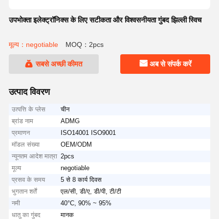
उपभोक्ता इलेक्ट्रॉनिक्स के लिए सटीकता और विश्वसनीयता गुंबद झिल्ली स्विच
मूल्य：negotiable
MOQ：2pcs
सबसे अच्छी कीमत
अब से संपर्क करें
उत्पाद विवरण
उत्पत्ति के प्लेस
चीन
ब्रांड नाम
ADMG
प्रमाणन
ISO14001 ISO9001
मॉडल संख्या
OEM/ODM
न्यूनतम आदेश मात्रा
2pcs
मूल्य
negotiable
प्रसव के समय
5 से 8 कार्य दिवस
भुगतान शर्तें
एल/सी, डी/ए, डी/पी, टी/टी
नमी
40°C, 90% ~ 95%
धातु का गुंबद
मानक