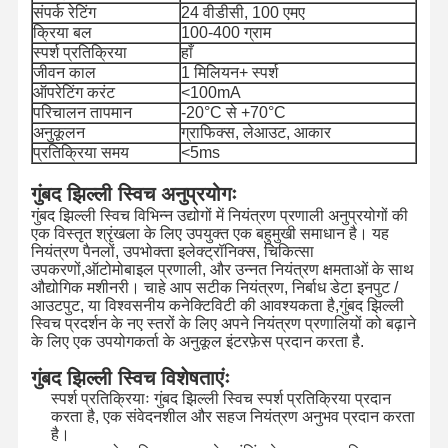
संपर्क रेटिंग
24 वीडीसी, 100 एमए
क्रिया बल
100-400 ग्राम
स्पर्श प्रतिक्रिया
हाँ
जीवन काल
1 मिलियन+ स्पर्श
ऑपरेटिंग करंट
<100mA
परिचालन तापमान
-20°C से +70°C
अनुकूलन
ग्राफिक्स, लेआउट, आकार
प्रतिक्रिया समय
<5ms
गुंबद झिल्ली स्विच अनुप्रयोगः
गुंबद झिल्ली स्विच विभिन्न उद्योगों में नियंत्रण प्रणाली अनुप्रयोगों की
एक विस्तृत श्रृंखला के लिए उपयुक्त एक बहुमुखी समाधान है। यह
नियंत्रण पैनलों, उपभोक्ता इलेक्ट्रॉनिक्स, चिकित्सा
उपकरणों,ऑटोमोबाइल प्रणाली, और उन्नत नियंत्रण क्षमताओं के साथ
औद्योगिक मशीनरी। चाहे आप सटीक नियंत्रण, निर्बाध डेटा इनपुट /
आउटपुट, या विश्वसनीय कनेक्टिविटी की आवश्यकता है,गुंबद झिल्ली
स्विच प्रदर्शन के नए स्तरों के लिए अपने नियंत्रण प्रणालियों को बढ़ाने
के लिए एक उपयोगकर्ता के अनुकूल इंटरफ़ेस प्रदान करता है.
गुंबद झिल्ली स्विच विशेषताएंः
स्पर्श प्रतिक्रियाः गुंबद झिल्ली स्विच स्पर्श प्रतिक्रिया प्रदान
करता है, एक संवेदनशील और सहज नियंत्रण अनुभव प्रदान करता
है।