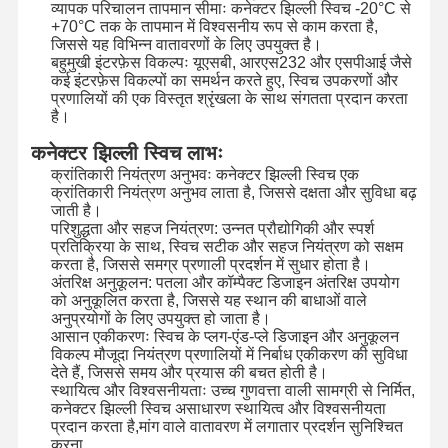
व्यापक परिचालन तापमान सीमाः कनेक्टर झिल्ली स्विच -20°C से
+70°C तक के तापमान में विश्वसनीय रूप से काम करता है,
जिससे यह विभिन्न वातावरणों के लिए उपयुक्त है।
कारखाने का दौरा
गुणवत्ता नियंत्रण
हमसे संपर्क करें
समाचार
बहुमुखी इंटरफ़ेस विकल्पः यूएसबी, आरएस232 और एसपीआई जैसे
कई इंटरफ़ेस विकल्पों का समर्थन करते हुए, स्विच उपकरणों और
प्रणालियों की एक विस्तृत श्रृंखला के साथ संगतता प्रदान करता
है।
कनेक्टर झिल्ली स्विच लाभः
क्रांतिकारी नियंत्रण अनुभवः कनेक्टर झिल्ली स्विच एक
उद्धरण मांगें
क्रांतिकारी नियंत्रण अनुभव लाता है, जिससे दक्षता और सुविधा बढ़
जाती है।
परिशुद्धता और सहज नियंत्रण: उन्नत प्रौद्योगिकी और स्पर्श
कस्टम झिल्ली स्विच
प्रतिक्रिया के साथ, स्विच सटीक और सहज नियंत्रण को सक्षम
करता है, जिससे समग्र प्रणाली प्रदर्शन में सुधार होता है।
औद्योगिक झिल्ली स्विच
अंतरिक्ष अनुकूलन: पतला और कॉम्पैक्ट डिजाइन अंतरिक्ष उपयोग
को अनुकूलित करता है, जिससे यह स्थान की बाधाओं वाले
लचीला झिल्ली स्विच
अनुप्रयोगों के लिए उपयुक्त हो जाता है।
आसान एकीकरणः स्विच के प्लग-एंड-प्ले डिजाइन और अनुकूलन
विकल्प मौजूदा नियंत्रण प्रणालियों में निर्बाध एकीकरण की सुविधा
पीसीबी झिल्ली स्विच
देते हैं, जिससे समय और प्रयास की बचत होती है।
स्थायित्व और विश्वसनीयताः उच्च गुणवत्ता वाली सामग्री से निर्मित,
एफपीसी झिल्ली स्विच
कनेक्टर झिल्ली स्विच असाधारण स्थायित्व और विश्वसनीयता
प्रदान करता है,मांग वाले वातावरण में लगातार प्रदर्शन सुनिश्चित
बैकलाइट मेम्ब्रेन स्विच
करना.