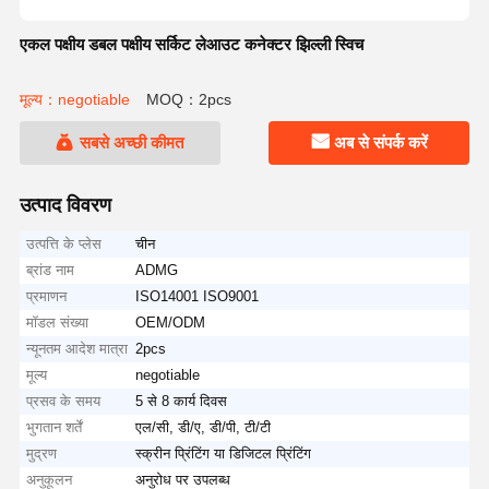
एकल पक्षीय डबल पक्षीय सर्किट लेआउट कनेक्टर झिल्ली स्विच
मूल्य：negotiable
MOQ：2pcs
सबसे अच्छी कीमत
अब से संपर्क करें
उत्पाद विवरण
उत्पत्ति के प्लेस
चीन
ब्रांड नाम
ADMG
प्रमाणन
ISO14001 ISO9001
मॉडल संख्या
OEM/ODM
न्यूनतम आदेश मात्रा
2pcs
मूल्य
negotiable
प्रसव के समय
5 से 8 कार्य दिवस
भुगतान शर्तें
एल/सी, डी/ए, डी/पी, टी/टी
मुद्रण
स्क्रीन प्रिंटिंग या डिजिटल प्रिंटिंग
अनुकूलन
अनुरोध पर उपलब्ध