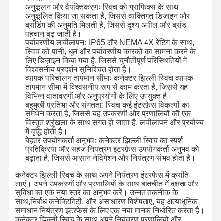
अनुकूलन और वैयक्तिकरणः स्विच को ग्राफिक्स के साथ
अनुकूलित किया जा सकता है, जिससे व्यक्तिगत डिजाइन और
कीपैड झिल्ली स्विच
ब्रांडिंग की अनुमति मिलती है, जिससे दृश्य अपील और ब्रांड
पहचान बढ़ जाती है।
झिल्ली पैनल स्विच
पर्यावरणीय लचीलापनः IP65 और NEMA 4X रेटिंग के साथ,
स्विच को पानी, धूल और पर्यावरणीय कारकों का सामना करने के
ग्राफिक ओवरले
लिए डिज़ाइन किया गया है, जिससे चुनौतीपूर्ण परिस्थितियों में
विश्वसनीय प्रदर्शन सुनिश्चित होता है।
व्यापक परिचालन तापमान सीमाः कनेक्टर झिल्ली स्विच व्यापक
पीईटी सर्किट
तापमान सीमा में विश्वसनीय रूप से काम करता है, जिससे यह
विभिन्न वातावरणों और अनुप्रयोगों के लिए उपयुक्त है।
प्रकाश मार्गदर्शक फिल्म
बहुमुखी प्रतिभा और संगतता: स्विच कई इंटरफ़ेस विकल्पों का
समर्थन करता है, जिससे यह उपकरणों और प्रणालियों की एक
धातु गुंबद विधानसभा
विस्तृत श्रृंखला के साथ संगत हो जाता है, लचीलापन और प्रयोज्य
में वृद्धि होती है।
बेहतर उपयोगकर्ता अनुभवः कनेक्टर झिल्ली स्विच का स्पर्श
पीएमएमए लेंस
प्रतिक्रिया और सहज नियंत्रण इंटरफ़ेस उपयोगकर्ता अनुभव को
बढ़ाता है, जिससे आसान नेविगेशन और नियंत्रण संभव होता है।
कनेक्टर झिल्ली स्विच के साथ अपने नियंत्रण इंटरफेस में क्रांति
लाएं। अपने उपकरणों और प्रणालियों के साथ बातचीत में दक्षता और
सुविधा का एक नया स्तर का अनुभव करें। उन्नत तकनीक के
साथ,निर्बाध कनेक्टिविटी, और असाधारण विशेषताएं, यह अत्याधुनिक
समाधान नियंत्रण इंटरफेस के लिए एक नया मानक निर्धारित करता है।
कनेक्टर झिल्ली स्विच के साथ अपने नियंत्रण प्रणालियों और