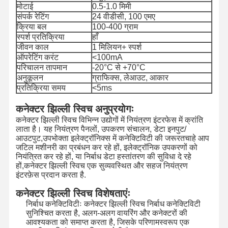
मोटाई
0.5-1.0 मिमी
संपर्क रेटिंग
24 वीडीसी, 100 एमए
क्रिया बल
100-400 ग्राम
स्पर्श प्रतिक्रिया
हाँ
जीवन काल
1 मिलियन+ स्पर्श
ऑपरेटिंग करंट
<100mA
परिचालन तापमान
-20°C से +70°C
अनुकूलन
ग्राफिक्स, लेआउट, आकार
प्रतिक्रिया समय
<5ms
कनेक्टर झिल्ली स्विच अनुप्रयोगः
कनेक्टर झिल्ली स्विच विभिन्न उद्योगों में नियंत्रण इंटरफेस में क्रांति
लाता है। यह नियंत्रण पैनलों, उपकरण संचालन, डेटा इनपुट/
आउटपुट,उपभोक्ता इलेक्ट्रॉनिक्स में कनेक्टिविटी की जरूरतचाहे आप
जटिल मशीनरी का प्रबंधन कर रहे हों, इलेक्ट्रॉनिक उपकरणों को
नियंत्रित कर रहे हों, या निर्बाध डेटा हस्तांतरण की सुविधा दे रहे
हों,कनेक्टर झिल्ली स्विच एक सुव्यवस्थित और सहज नियंत्रण
इंटरफ़ेस प्रदान करता है.
कनेक्टर झिल्ली स्विच विशेषताएंः
निर्बाध कनेक्टिविटीः कनेक्टर झिल्ली स्विच निर्बाध कनेक्टिविटी
सुनिश्चित करता है, अलग-अलग वायरिंग और कनेक्टरों की
आवश्यकता को समाप्त करता है, जिसके परिणामस्वरूप एक