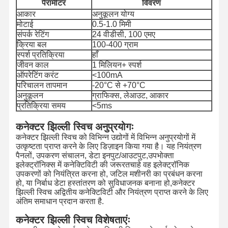
पैरामीटर
विवरण
आकार
अनुकूलन योग्य
मोटाई
0.5-1.0 मिमी
संपर्क रेटिंग
24 वीडीसी, 100 एमए
क्रिया बल
100-400 ग्राम
स्पर्श प्रतिक्रिया
हाँ
जीवन काल
1 मिलियन+ स्पर्श
ऑपरेटिंग करंट
<100mA
परिचालन तापमान
-20°C से +70°C
अनुकूलन
ग्राफिक्स, लेआउट, आकार
प्रतिक्रिया समय
<5ms
कनेक्टर झिल्ली स्विच अनुप्रयोगः
कनेक्टर झिल्ली स्विच को विभिन्न उद्योगों में विभिन्न अनुप्रयोगों में
उत्कृष्टता प्राप्त करने के लिए डिज़ाइन किया गया है। यह नियंत्रण
पैनलों, उपकरण संचालन, डेटा इनपुट/आउटपुट,उपभोक्ता
इलेक्ट्रॉनिक्स में कनेक्टिविटी की जरूरतचाहे वह इलेक्ट्रॉनिक
उपकरणों को नियंत्रित करना हो, जटिल मशीनरी का प्रबंधन करना
हो, या निर्बाध डेटा हस्तांतरण को सुविधाजनक बनाना हो,कनेक्टर
झिल्ली स्विच अद्वितीय कनेक्टिविटी और नियंत्रण प्राप्त करने के लिए
अंतिम समाधान प्रदान करता है.
कनेक्टर झिल्ली स्विच विशेषताएंः