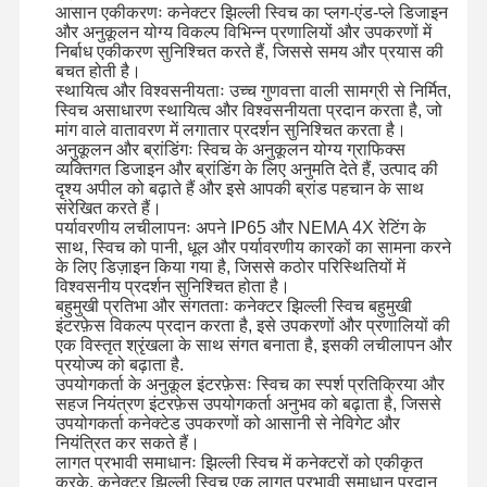
आसान एकीकरणः कनेक्टर झिल्ली स्विच का प्लग-एंड-प्ले डिजाइन
और अनुकूलन योग्य विकल्प विभिन्न प्रणालियों और उपकरणों में
कीपैड झिल्ली स्विच
निर्बाध एकीकरण सुनिश्चित करते हैं, जिससे समय और प्रयास की
बचत होती है।
झिल्ली पैनल स्विच
स्थायित्व और विश्वसनीयताः उच्च गुणवत्ता वाली सामग्री से निर्मित,
स्विच असाधारण स्थायित्व और विश्वसनीयता प्रदान करता है, जो
मांग वाले वातावरण में लगातार प्रदर्शन सुनिश्चित करता है।
ग्राफिक ओवरले
अनुकूलन और ब्रांडिंगः स्विच के अनुकूलन योग्य ग्राफिक्स
व्यक्तिगत डिजाइन और ब्रांडिंग के लिए अनुमति देते हैं, उत्पाद की
पीईटी सर्किट
दृश्य अपील को बढ़ाते हैं और इसे आपकी ब्रांड पहचान के साथ
संरेखित करते हैं।
प्रकाश मार्गदर्शक फिल्म
पर्यावरणीय लचीलापनः अपने IP65 और NEMA 4X रेटिंग के
साथ, स्विच को पानी, धूल और पर्यावरणीय कारकों का सामना करने
के लिए डिज़ाइन किया गया है, जिससे कठोर परिस्थितियों में
धातु गुंबद विधानसभा
विश्वसनीय प्रदर्शन सुनिश्चित होता है।
बहुमुखी प्रतिभा और संगतताः कनेक्टर झिल्ली स्विच बहुमुखी
पीएमएमए लेंस
इंटरफ़ेस विकल्प प्रदान करता है, इसे उपकरणों और प्रणालियों की
एक विस्तृत श्रृंखला के साथ संगत बनाता है, इसकी लचीलापन और
प्रयोज्य को बढ़ाता है.
उपयोगकर्ता के अनुकूल इंटरफ़ेसः स्विच का स्पर्श प्रतिक्रिया और
सहज नियंत्रण इंटरफ़ेस उपयोगकर्ता अनुभव को बढ़ाता है, जिससे
उपयोगकर्ता कनेक्टेड उपकरणों को आसानी से नेविगेट और
नियंत्रित कर सकते हैं।
लागत प्रभावी समाधानः झिल्ली स्विच में कनेक्टरों को एकीकृत
करके, कनेक्टर झिल्ली स्विच एक लागत प्रभावी समाधान प्रदान