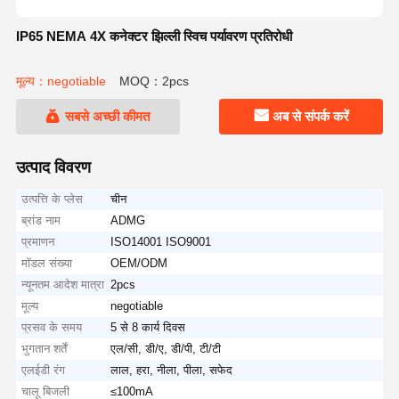
IP65 NEMA 4X कनेक्टर झिल्ली स्विच पर्यावरण प्रतिरोधी
मूल्य：negotiable
MOQ：2pcs
सबसे अच्छी कीमत
अब से संपर्क करें
उत्पाद विवरण
उत्पत्ति के प्लेस
चीन
ब्रांड नाम
ADMG
प्रमाणन
ISO14001 ISO9001
मॉडल संख्या
OEM/ODM
न्यूनतम आदेश मात्रा
2pcs
मूल्य
negotiable
प्रसव के समय
5 से 8 कार्य दिवस
भुगतान शर्तें
एल/सी, डी/ए, डी/पी, टी/टी
एलईडी रंग
लाल, हरा, नीला, पीला, सफेद
चालू बिजली
≤100mA