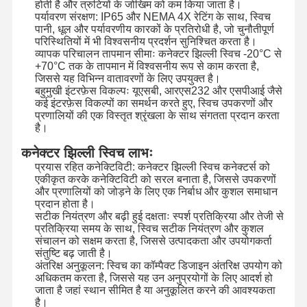
होती है और त्रुटियों के जोखिम को कम किया जाता है।
पर्यावरण संरक्षण: IP65 और NEMA 4X रेटिंग के साथ, स्विच
पानी, धूल और पर्यावरणीय कारकों के प्रतिरोधी है, जो चुनौतीपूर्ण
कारखाने का दौरा
गुणवत्ता नियंत्रण
हमसे संपर्क करें
समाचार
परिस्थितियों में भी विश्वसनीय प्रदर्शन सुनिश्चित करता है।
व्यापक परिचालन तापमान सीमाः कनेक्टर झिल्ली स्विच -20°C से
+70°C तक के तापमान में विश्वसनीय रूप से काम करता है,
जिससे यह विभिन्न वातावरणों के लिए उपयुक्त है।
बहुमुखी इंटरफ़ेस विकल्पः यूएसबी, आरएस232 और एसपीआई जैसे
कई इंटरफ़ेस विकल्पों का समर्थन करते हुए, स्विच उपकरणों और
प्रणालियों की एक विस्तृत श्रृंखला के साथ संगतता प्रदान करता
उद्धरण मांगें
है।
कनेक्टर झिल्ली स्विच लाभः
कस्टम झिल्ली स्विच
प्रयास रहित कनेक्टिविटी: कनेक्टर झिल्ली स्विच कनेक्टर्स को
एकीकृत करके कनेक्टिविटी को सरल बनाता है, जिससे उपकरणों
औद्योगिक झिल्ली स्विच
और प्रणालियों को जोड़ने के लिए एक निर्बाध और कुशल समाधान
प्रदान होता है।
सटीक नियंत्रण और बढ़ी हुई दक्षताः स्पर्श प्रतिक्रिया और तेजी से
लचीला झिल्ली स्विच
प्रतिक्रिया समय के साथ, स्विच सटीक नियंत्रण और कुशल
संचालन को सक्षम करता है, जिससे उत्पादकता और उपयोगकर्ता
पीसीबी झिल्ली स्विच
संतुष्टि बढ़ जाती है।
अंतरिक्ष अनुकूलन: स्विच का कॉम्पैक्ट डिजाइन अंतरिक्ष उपयोग को
एफपीसी झिल्ली स्विच
अधिकतम करता है, जिससे यह उन अनुप्रयोगों के लिए आदर्श हो
जाता है जहां स्थान सीमित है या अनुकूलित करने की आवश्यकता
है।
बैकलाइट मेम्ब्रेन स्विच