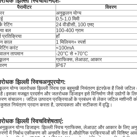
रोधक झिल्ली स्विच
विनिर्देशः
पैरामीटर
विवरण
ार
अनुकूलन योग्य
ाई
0.5-1.0 मिमी
्क रेटिंग
24 वीडीसी, 100 एमए
िया बल
100-400 ग्राम
्श प्रतिक्रिया
हाँ
वन काल
1 मिलियन+ स्पर्श
ेटिंग करंट
<100mA
चालन तापमान
-20°C से +70°C
कूलन
ग्राफिक्स, लेआउट, आकार
ावरण
IP67
रोधक झिल्ली स्विच
अनुप्रयोग:
कूलन योग्य जलरोधक झिल्ली स्विच एक बहुमुखी नियंत्रण इंटरफ़ेस है जिसे जटिल औ
 है।इसका मजबूत प्रदर्शन और जलरोधक डिजाइन इसे विनिर्माण जैसे उद्योगों के लिए
रण संचालन। जटिल उत्पादन प्रक्रियाओं के प्रबंधन से लेकर जटिल मशीनरी क
कुशल नियंत्रण प्रदान करता है, उत्पादकता और सटीकता में वृद्धि।
रोधक झिल्ली स्विच
विशेषताएं:
अनुकूलन योग्य डिजाइनः झिल्ली स्विच ग्राफिक्स, लेआउट और आकार के लिए अनुकू
रणों में निर्बाध एकीकरण की अनुमति देता है,औद्योगिक प्रक्रियाओं की विशिष्ट आ