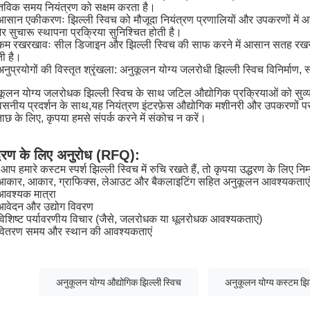
्तविक समय नियंत्रण को सक्षम करता है।
आसान एकीकरणः झिल्ली स्विच को मौजूदा नियंत्रण प्रणालियों और उपकरणों में
र सुचारू स्थापना प्रक्रिया सुनिश्चित होती है।
कम रखरखावः सील डिजाइन और झिल्ली स्विच की साफ करने में आसान सतह र
ी है।
अनुप्रयोगों की विस्तृत श्रृंखला: अनुकूलन योग्य जलरोधी झिल्ली स्विच विनिर्मा
कूलन योग्य जलरोधक झिल्ली स्विच के साथ जटिल औद्योगिक प्रक्रियाओं को सुव्
्वसनीय प्रदर्शन के साथ,यह नियंत्रण इंटरफ़ेस औद्योगिक मशीनरी और उपकरणों
ाछ के लिए, कृपया हमसे संपर्क करने में संकोच न करें।
्धरण के लिए अनुरोध (RFQ):
आप हमारे कस्टम स्पर्श झिल्ली स्विच में रुचि रखते हैं, तो कृपया उद्धरण के लिए न
आकार, आकार, ग्राफिक्स, लेआउट और बैकलाइटिंग सहित अनुकूलन आवश्यकताएं
आवश्यक मात्रा
आवेदन और उद्योग विवरण
विशिष्ट पर्यावरणीय विचार (जैसे, जलरोधक या धूलरोधक आवश्यकताएं)
वितरण समय और स्थान की आवश्यकताएं
अनुकूलन योग्य औद्योगिक झिल्ली स्विच
अनुकूलन योग्य कस्टम झि