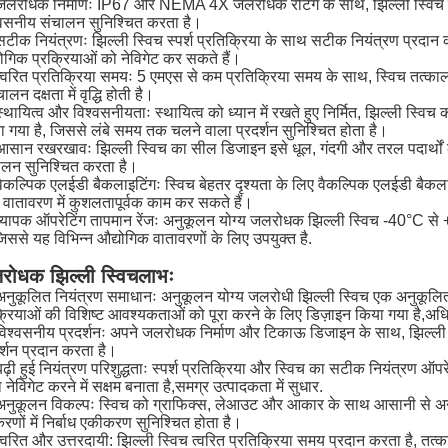
जलरोधक निर्माणः IP67 और NEMA 4X जलरोधक रेटिंग के साथ, झिल्ली स्विच पानी
्वसनीय संचालन सुनिश्चित करता है।
सटीक नियंत्रणः झिल्ली स्विच स्पर्श प्रतिक्रिया के साथ सटीक नियंत्रण प्रद
योगिक प्रक्रियाओं को नेविगेट कर सकते हैं।
त्वरित प्रतिक्रिया समयः 5 एमएस से कम प्रतिक्रिया समय के साथ, स्विच तत्का
ालन दक्षता में वृद्धि होती है।
स्थायित्व और विश्वसनीयताः स्थायित्व को ध्यान में रखते हुए निर्मित, झिल्ली स
ा गया है, जिससे लंबे समय तक चलने वाला प्रदर्शन सुनिश्चित होता है।
आसान रखरखावः झिल्ली स्विच का सील डिजाइन इसे धूल, गंदगी और तरल पदार्थों क
ालन सुनिश्चित करता है।
वैकल्पिक एलईडी बैकलाइटिंगः स्विच बेहतर दृश्यता के लिए वैकल्पिक एलईडी बैक
े वातावरण में कुशलतापूर्वक काम कर सकते हैं।
व्यापक ऑपरेटिंग तापमान रेंजः अनुकूलन योग्य जलरोधक झिल्ली स्विच -40°C से 
जिससे यह विभिन्न औद्योगिक वातावरणों के लिए उपयुक्त है.
रोधक झिल्ली स्विच
लाभः
अनुकूलित नियंत्रण समाधानः अनुकूलन योग्य जलरोधी झिल्ली स्विच एक अनुकूलित 
क्रियाओं की विशिष्ट आवश्यकताओं को पूरा करने के लिए डिज़ाइन किया गया है,अध
विश्वसनीय प्रदर्शनः अपने जलरोधक निर्माण और टिकाऊ डिजाइन के साथ, झिल्ली स्
र्शन प्रदान करता है।
बढ़ी हुई नियंत्रण परिशुद्धताः स्पर्श प्रतिक्रिया और स्विच का सटीक नियंत्रण 
नेविगेट करने में सक्षम बनाता है,समग्र उत्पादकता में सुधार.
अनुकूलन विकल्पः स्विच को ग्राफिक्स, लेआउट और आकार के साथ आसानी से अनु
णों में निर्बाध एकीकरण सुनिश्चित होता है।
त्वरित और उत्तरदायी: झिल्ली स्विच त्वरित प्रतिक्रिया समय प्रदान करता है, त