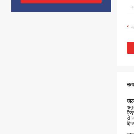
उत्
जल
अनु
डिज
से 
झिल्