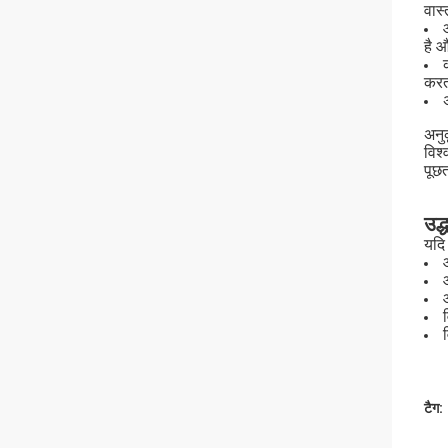
वास
है औ
करत
अनु
विश
पूछत
उद
यदि 
टैग: