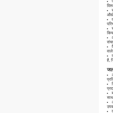
विश
औद्
परिच
किय
संच
वाल
है, 
जल
प्र
प्रद
साथ 
उपकर