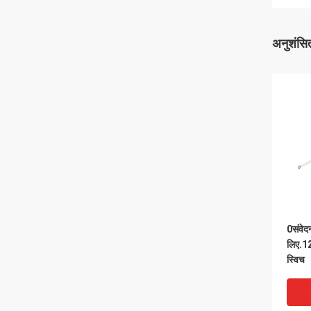
अनुशंसित
0संवेद
लिए.12
स्विच