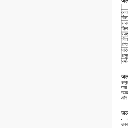
जल
आक
मोट
संपर
क्र
स्पर
जी
ऑपर
परि
अनु
पर्य
जल
अनु
गया
उपक
और 
जल
उपक