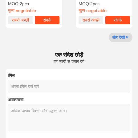
MOQ:
2pcs
MOQ:
2pcs
मूल्य:
negotiable
मूल्य:
negotiable
कारखाने का दौरा
गुणवत्ता नियंत्रण
हमसे संपर्क करें
समाचार
सबसे अच्छी
संपर्क
सबसे अच्छी
संपर्क
कीमत
कीमत
और देखो
एक संदेश छोड़ें
उद्धरण मांगें
हम जल्दी से जवाब देंगे
कस्टम झिल्ली स्विच
ईमेल
औद्योगिक झिल्ली स्विच
लचीला झिल्ली स्विच
आवश्यकता
पीसीबी झिल्ली स्विच
एफपीसी झिल्ली स्विच
बैकलाइट मेम्ब्रेन स्विच