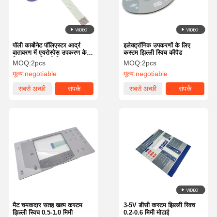
पॉली कार्बोनेट पॉलिएस्टर आर्द्र
इलेक्ट्रॉनिक उपकरणों के लिए
वातावरण में एयरोस्पेस उपकरण के
कस्टम झिल्ली स्विच कीपैड
लिए कस्टम झिल्ली स्विच
MOQ:
2pcs
MOQ:
2pcs
मूल्य:
negotiable
मूल्य:
negotiable
सबसे अच्छी
संपर्क
सबसे अच्छी
संपर्क
कीमत
कीमत
घर
उत्पाद
वीडियो
हमारे बारे में
मैट चमकदार सतह खत्म कस्टम
3-5V डीसी कस्टम झिल्ली स्विच
झिल्ली स्विच 0.5-1.0 मिमी
0.2-0.6 मिमी मोटाई