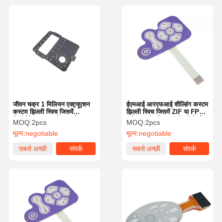
जीवन चक्र 1 मिलियन एक्ट्यूएशन
ईएमआई आरएफआई शील्डिंग कस्टम
कस्टम झिल्ली स्विच जिसमें
झिल्ली स्विच जिसमें ZIF या FPC
निकोमैटिक मादा कनेक्टर और
कनेक्टर और नियंत्रण पैनलों के लिए
MOQ:
2pcs
MOQ:
2pcs
कंट्रोल पैनलों के लिए कस्टम
अनुकूलित पीईटी सर्किट परत शामिल
मूल्य:
negotiable
मूल्य:
negotiable
आयाम शामिल हैं
है
सबसे अच्छी
संपर्क
सबसे अच्छी
संपर्क
कीमत
कीमत