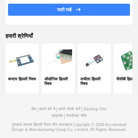
जारी रखें
कीपैड झिल्ली स्विच
झिल्ली पैनल स्विच
हमारी श्रेणियाँ
ग्राफिक ओवरले
पीईटी सर्किट
प्रकाश मार्गदर्शक फिल्म
धातु गुंबद विधानसभा
कस्टम झिल्ली स्विच
औद्योगिक झिल्ली
लचीला झिल्ली
पीसीबी झिल्ली 
स्विच
स्विच
पीएमएमए लेंस
होम
हमारे बारे में
हमसे संपर्क करें
Desktop Site
साइटमैप
गोपनीयता नीति
गुणवत्ता
कस्टम झिल्ली स्विच
चीन कारखाना.Copyright © 2026 Accelerated
Design & Manufacturing Group Co. Limited. All Rights Reserved.